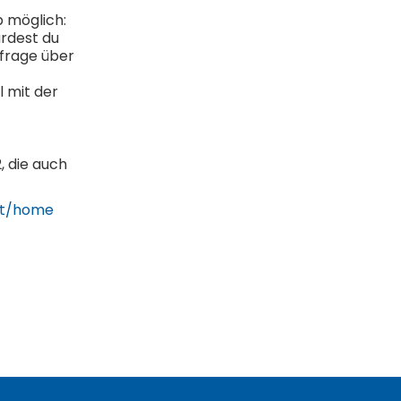
p möglich:
ürdest du
frage über
l mit der
, die auch
rt/home