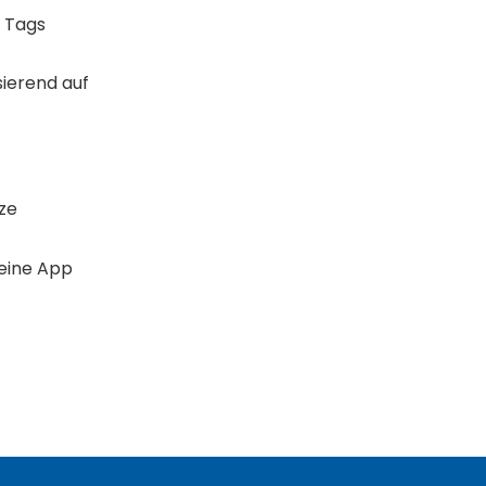
d Tags
sierend auf
tze
deine App