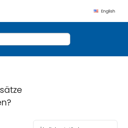
English
msätze
en?