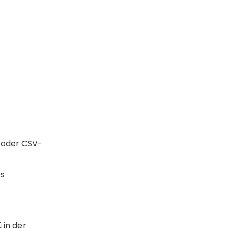
- oder CSV-
es
 in der