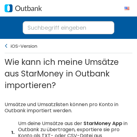
iOS-Version
Wie kann ich meine Umsätze
aus StarMoney in Outbank
importieren?
Umsätze und Umsatzlisten können pro Konto in
Outbank importiert werden.
Um deine Umsätze aus der
StarMoney App
in
Outbank zu übertragen, exportiere sie pro
Konto als TXT- oder CSV-Datei aus