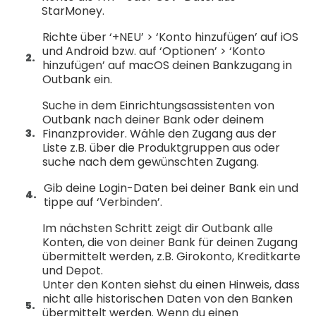
StarMoney.
Richte über ‘+NEU’ > ‘Konto hinzufügen’ auf iOS
und Android bzw. auf ‘Optionen’ > ‘Konto
hinzufügen’ auf macOS deinen Bankzugang in
Outbank ein.
Suche in dem Einrichtungsassistenten von
Outbank nach deiner Bank oder deinem
Finanzprovider. Wähle den Zugang aus der
Liste z.B. über die Produktgruppen aus oder
suche nach dem gewünschten Zugang.
Gib deine Login-Daten bei deiner Bank ein und
tippe auf ‘Verbinden’.
Im nächsten Schritt zeigt dir Outbank alle
Konten, die von deiner Bank für deinen Zugang
übermittelt werden, z.B. Girokonto, Kreditkarte
und Depot.
Unter den Konten siehst du einen Hinweis, dass
nicht alle historischen Daten von den Banken
übermittelt werden. Wenn du einen