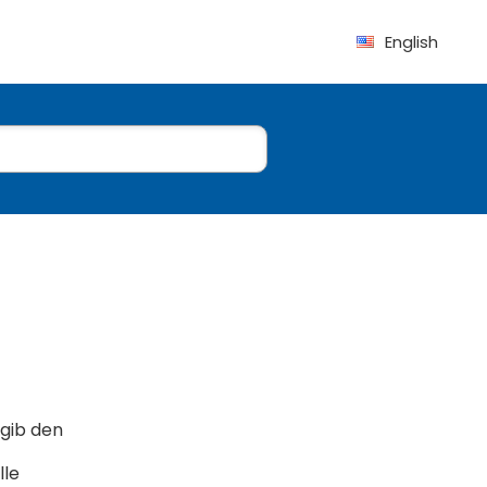
English
gib den
lle