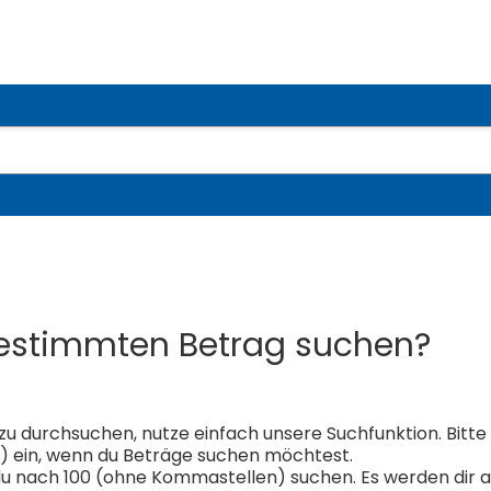
estimmten Betrag suchen?
durchsuchen, nutze einfach unsere Suchfunktion. Bitte 
) ein, wenn du Beträge suchen möchtest.
du nach 100 (ohne Kommastellen) suchen. Es werden dir a