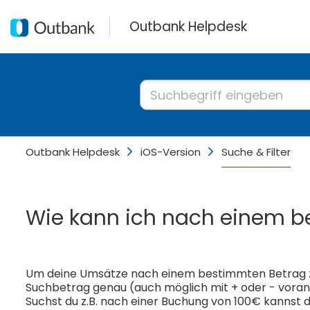
Outbank Helpdesk
Outbank Helpdesk
iOS-Version
Suche & Filter
Wie kann ich nach einem b
Um deine Umsätze nach einem bestimmten Betrag zu 
Suchbetrag genau (auch möglich mit + oder - voran
Suchst du z.B. nach einer Buchung von 100€ kannst 