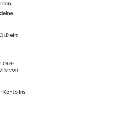
rden.
 deine
OLB ein:
en OLB-
elle von
-Konto ins