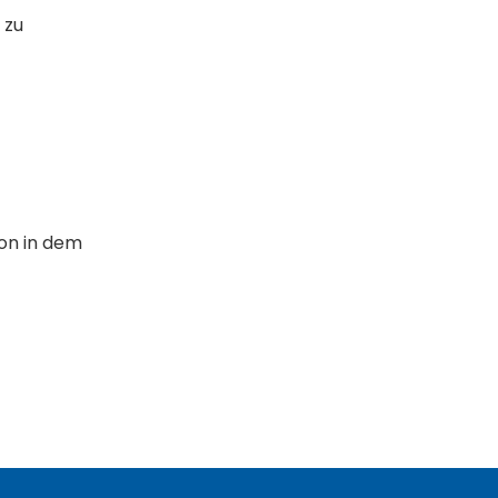
 zu
ion in dem