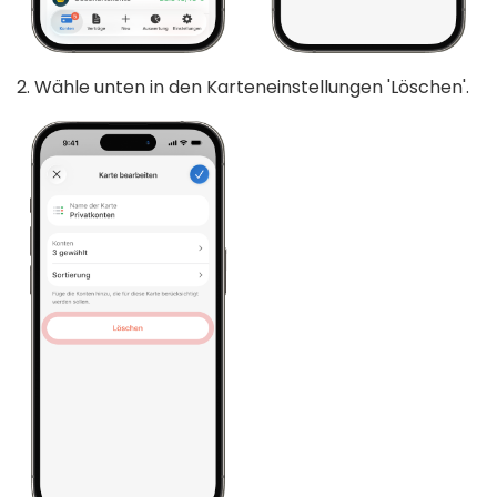
2. Wähle unten in den Karteneinstellungen 'Löschen'.