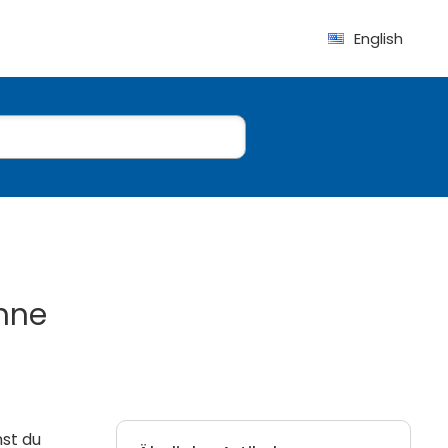
English
ohne
nst du