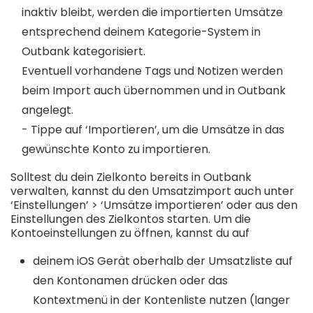
inaktiv bleibt, werden die importierten Umsätze
entsprechend deinem Kategorie-System in
Outbank kategorisiert.
Eventuell vorhandene Tags und Notizen werden
beim Import auch übernommen und in Outbank
angelegt.
- Tippe auf ‘Importieren’, um die Umsätze in das
gewünschte Konto zu importieren.
Solltest du dein Zielkonto bereits in Outbank
verwalten, kannst du den Umsatzimport auch unter
‘Einstellungen’ > ‘Umsätze importieren’ oder aus den
Einstellungen des Zielkontos starten. Um die
Kontoeinstellungen zu öffnen, kannst du auf
deinem iOS Gerät oberhalb der Umsatzliste auf
den Kontonamen drücken oder das
Kontextmenü in der Kontenliste nutzen (langer