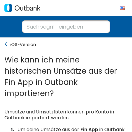
iOS-Version
Wie kann ich meine
historischen Umsätze aus der
Fin App in Outbank
importieren?
Umsätze und Umsatzlisten können pro Konto in
Outbank importiert werden.
Um deine Umsätze aus der
Fin
App
in Outbank