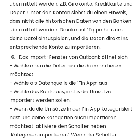
übermittelt werden, z.B. Girokonto, Kreditkarte und
Depot. Unter den Konten siehst du einen Hinweis,
dass nicht alle historischen Daten von den Banken
übermittelt werden. Drücke auf ‘Tippe hier, um
deine Datei einzuspielen’, und die Daten direkt ins
entsprechende Konto zu importieren.
Das Import-Fenster von Outbank öffnet sich.
- Wähle oben die Datei aus, die du importieren
möchtest.
- Wähle als Datenquelle die 'Fin App’ aus
- Wähle das Konto aus, in das die Umsätze
importiert werden sollen.
- Wenn du die Umsätze in der Fin App kategorisiert
hast und deine Kategorien auch importieren
möchtest, aktiviere den Schalter neben
‘Kategorien importieren’. Wenn der Schalter