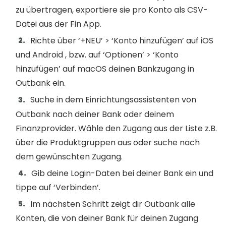
zu übertragen, exportiere sie pro Konto als CSV-
Datei aus der Fin App.
Richte über ‘+NEU’ > ‘Konto hinzufügen’ auf iOS
und Android , bzw. auf ‘Optionen’ > ‘Konto
hinzufügen’ auf macOS deinen Bankzugang in
Outbank ein.
Suche in dem Einrichtungsassistenten von
Outbank nach deiner Bank oder deinem
Finanzprovider. Wähle den Zugang aus der Liste z.B.
über die Produktgruppen aus oder suche nach
dem gewünschten Zugang.
Gib deine Login-Daten bei deiner Bank ein und
tippe auf ‘Verbinden’.
Im nächsten Schritt zeigt dir Outbank alle
Konten, die von deiner Bank für deinen Zugang