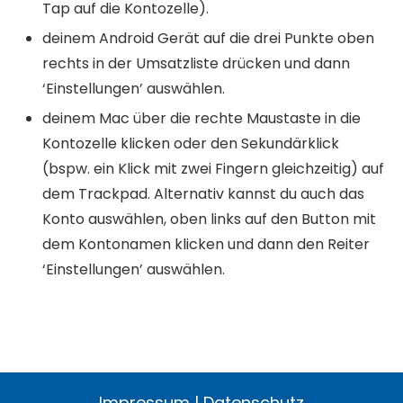
Tap auf die Kontozelle).
deinem Android Gerät auf die drei Punkte oben
rechts in der Umsatzliste drücken und dann
‘Einstellungen’ auswählen.
deinem Mac über die rechte Maustaste in die
Kontozelle klicken oder den Sekundärklick
(bspw. ein Klick mit zwei Fingern gleichzeitig) auf
dem Trackpad. Alternativ kannst du auch das
Konto auswählen, oben links auf den Button mit
dem Kontonamen klicken und dann den Reiter
‘Einstellungen’ auswählen.
Impressum
|
Datenschutz