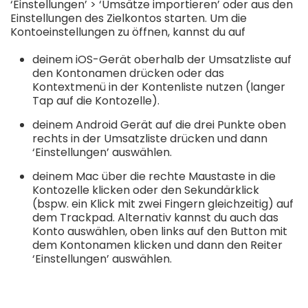
‘Einstellungen’ > ‘Umsätze importieren’ oder aus den
Einstellungen des Zielkontos starten. Um die
Kontoeinstellungen zu öffnen, kannst du auf
deinem iOS-Gerät oberhalb der Umsatzliste auf
den Kontonamen drücken oder das
Kontextmenü in der Kontenliste nutzen (langer
Tap auf die Kontozelle).
deinem Android Gerät auf die drei Punkte oben
rechts in der Umsatzliste drücken und dann
‘Einstellungen’ auswählen.
deinem Mac über die rechte Maustaste in die
Kontozelle klicken oder den Sekundärklick
(bspw. ein Klick mit zwei Fingern gleichzeitig) auf
dem Trackpad. Alternativ kannst du auch das
Konto auswählen, oben links auf den Button mit
dem Kontonamen klicken und dann den Reiter
‘Einstellungen’ auswählen.