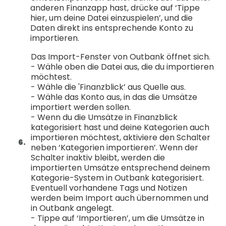
anderen Finanzapp hast, drücke auf ‘Tippe
hier, um deine Datei einzuspielen’, und die
Daten direkt ins entsprechende Konto zu
importieren.
Das Import-Fenster von Outbank öffnet sich.
- Wähle oben die Datei aus, die du importieren
möchtest.
- Wähle die 'Finanzblick’ aus Quelle aus.
- Wähle das Konto aus, in das die Umsätze
importiert werden sollen.
- Wenn du die Umsätze in Finanzblick
kategorisiert hast und deine Kategorien auch
importieren möchtest, aktiviere den Schalter
neben ‘Kategorien importieren’. Wenn der
Schalter inaktiv bleibt, werden die
importierten Umsätze entsprechend deinem
Kategorie-System in Outbank kategorisiert.
Eventuell vorhandene Tags und Notizen
werden beim Import auch übernommen und
in Outbank angelegt.
- Tippe auf ‘Importieren’, um die Umsätze in