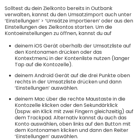
Solltest du dein Zielkonto bereits in Outbank
verwalten, kannst du den Umsatzimport auch unter
‘Einstellungen’ > ‘Umsätze importieren’ oder aus den
Einstellungen des Zielkontos starten. Um die
Kontoeinstellungen zu öffnen, kannst du auf
deinem iOS Gerät oberhalb der Umsatzliste auf
den Kontonamen drücken oder das
Kontextmenü in der Kontenliste nutzen (langer
Tap auf die Kontozelle).
deinem Android Gerät auf die drei Punkte oben
rechts in der Umsatzliste drücken und dann
‘Einstellungen’ auswählen.
deinem Mac über die rechte Maustaste in die
Kontozelle klicken oder den Sekundärklick
(bspw. ein Klick mit zwei Fingern gleichzeitig) auf
dem Trackpad. Alternativ kannst du auch das
Konto auswählen, oben links auf den Button mit
dem Kontonamen klicken und dann den Reiter
‘Einstellungen’ auswählen.